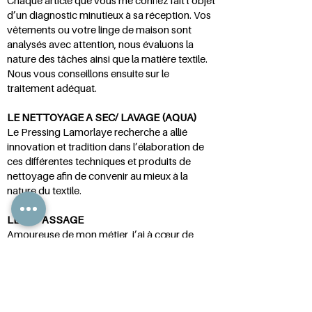
Chaque article que vous me confiez fait l’objet
d’un diagnostic minutieux à sa réception. Vos
vêtements ou votre linge de maison sont
analysés avec attention, nous évaluons la
nature des tâches ainsi que la matière textile.
Nous vous conseillons ensuite sur le
traitement adéquat.
LE NETTOYAGE A SEC/ LAVAGE (AQUA)
Le Pressing Lamorlaye recherche a allié
innovation et tradition dans l’élaboration de
ces différentes techniques et produits de
nettoyage afin de convenir au mieux à la
nature du textile.
LE REPASSAGE
Amoureuse de mon métier, j’ai à cœur de
vous rendre un article impeccablement
repassé à la main. Mes techniques font l’objet
d’amélioration continue sur la qualité du
repassage de vos articles.