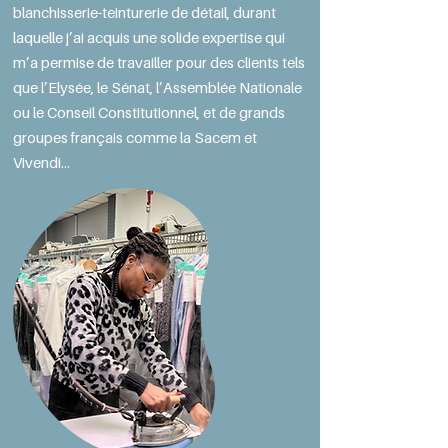
blanchisserie-teinturerie de détail, durant
laquelle j’ai acquis une solide expertise qui
m’a permise de travailler pour des clients tels
que l’Elysée, le Sénat, l’Assemblée Nationale
ou le Conseil Constitutionnel, et de grands
groupes français comme la Sacem et
Vivendi…